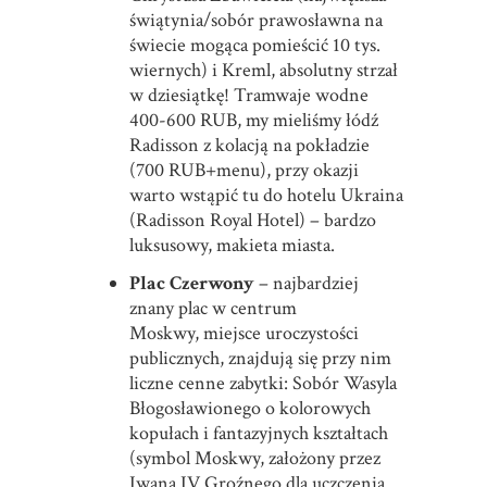
świątynia/sobór prawosławna na
świecie mogąca pomieścić 10 tys.
wiernych) i Kreml, absolutny strzał
w dziesiątkę! Tramwaje wodne
400-600 RUB, my mieliśmy łódź
Radisson z kolacją na pokładzie
(700 RUB+menu), przy okazji
warto wstąpić tu do hotelu Ukraina
(Radisson Royal Hotel) – bardzo
luksusowy, makieta miasta.
Plac Czerwony
– najbardziej
znany plac w centrum
Moskwy, miejsce uroczystości
publicznych, znajdują się przy nim
liczne cenne zabytki: Sobór Wasyla
Błogosławionego o kolorowych
kopułach i fantazyjnych kształtach
(symbol Moskwy, założony przez
Iwana IV Groźnego dla uczczenia