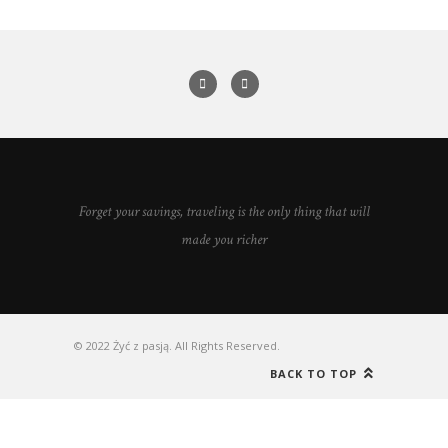
Forget your savings, traveling is the only thing that will
made you richer
© 2022 Żyć z pasją. All Rights Reserved.
BACK TO TOP