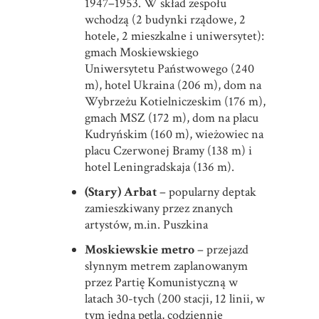
1947–1953. W skład zespołu
wchodzą (2 budynki rządowe, 2
hotele, 2 mieszkalne i uniwersytet):
gmach Moskiewskiego
Uniwersytetu Państwowego (240
m), hotel Ukraina (206 m), dom na
Wybrzeżu Kotielniczeskim (176 m),
gmach MSZ (172 m), dom na placu
Kudryńskim (160 m), wieżowiec na
placu Czerwonej Bramy (138 m) i
hotel Leningradskaja (136 m).
(Stary) Arbat
– popularny deptak
zamieszkiwany przez znanych
artystów, m.in. Puszkina
Moskiewskie metro
– przejazd
słynnym metrem zaplanowanym
przez Partię Komunistyczną w
latach 30-tych (200 stacji, 12 linii, w
tym jedna pętla, codziennie