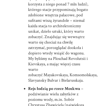
korzysta z niego ponad 7 mln ludzi),
którego stacje przypominają bogato
zdobione wnętrza pałacowe, pod
sufitami wiszą żyrandole – niemal
każda stacja to architektoniczny
unikat, dzieło sztuki, który warto
zobaczyć. Znajdując się wewnątrz
warto się chociaż na chwilę
zatrzymać, porozglądać dookoła i
dopiero wtedy wsiąść do wagonu.
My byliśmy na Ploschad Revolutsii i
Kievskaya, a mając więcej czasu
warto
zobaczyć Mayakovskaya, Komsomolskaya,
Slavyansky Bulvar i Bielarusskaja.
Rejs łodzią po rzece Moskwa
–
podziwianie wielu zabytków z
poziomu wody, m.in. Sobór
Chrystusa Zbawiciela (największa