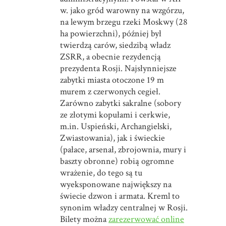
w. jako gród warowny na wzgórzu,
na lewym brzegu rzeki Moskwy (28
ha powierzchni), później był
twierdzą carów, siedzibą władz
ZSRR, a obecnie rezydencją
prezydenta Rosji. Najsłynniejsze
zabytki miasta otoczone 19 m
murem z czerwonych cegieł.
Zarówno zabytki sakralne (sobory
ze złotymi kopułami i cerkwie,
m.in. Uspieński, Archangielski,
Zwiastowania), jak i świeckie
(pałace, arsenał, zbrojownia, mury i
baszty obronne) robią ogromne
wrażenie, do tego są tu
wyeksponowane największy na
świecie dzwon i armata. Kreml to
synonim władzy centralnej w Rosji.
Bilety można
zarezerwować online