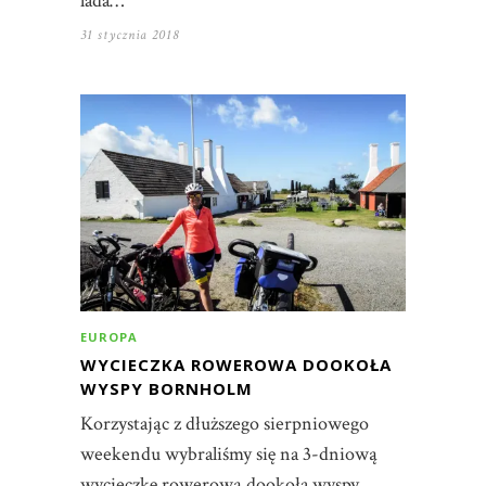
lada…
31 stycznia 2018
EUROPA
WYCIECZKA ROWEROWA DOOKOŁA
WYSPY BORNHOLM
Korzystając z dłuższego sierpniowego
weekendu wybraliśmy się na 3-dniową
wycieczkę rowerową dookoła wyspy