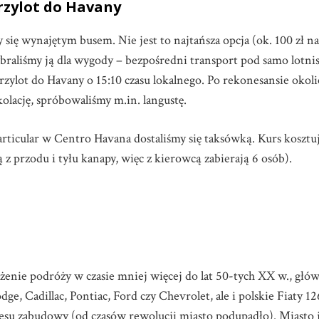
przylot do Havany
 się wynajętym busem. Nie jest to najtańsza opcja (ok. 100 zł na
braliśmy ją dla wygody – bezpośredni transport pod samo lotni
przylot do Havany o 15:10 czasu lokalnego. Po rekonesansie okol
olację, spróbowaliśmy m.in. langustę.
particular w Centro Havana dostaliśmy się taksówką. Kurs kosztu
 z przodu i tyłu kanapy, więc z kierowcą zabierają 6 osób).
żenie podróży w czasie mniej więcej do lat 50-tych XX w., głów
e, Cadillac, Pontiac, Ford czy Chevrolet, ale i polskie Fiaty 1
kresu zabudowy (od czasów rewolucji miasto podupadło). Miasto