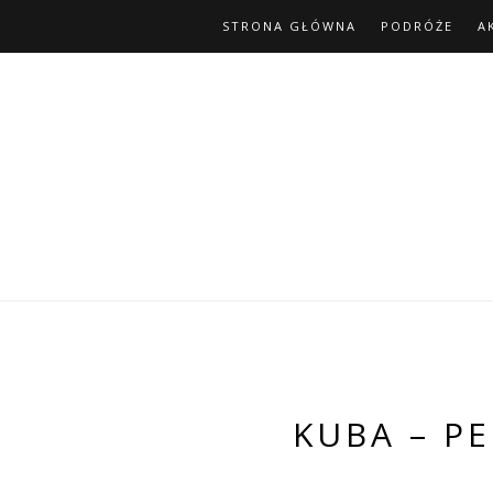
STRONA GŁÓWNA
PODRÓŻE
A
KUBA – P