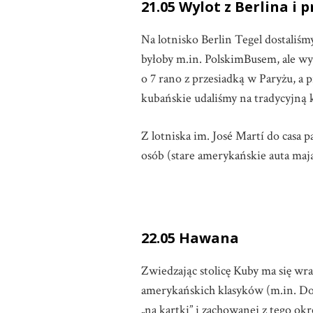
21.05 Wylot z Berlina i 
Na lotnisko Berlin Tegel dostaliśmy
byłoby m.in. PolskimBusem, ale wy
o 7 rano z przesiadką w Paryżu, a 
kubańskie udaliśmy na tradycyjną k
Z lotniska im. José Martí do casa 
osób (stare amerykańskie auta mają
22.05 Hawana
Zwiedzając stolicę Kuby ma się wra
amerykańskich klasyków (m.in. Dodg
„na kartki” i zachowanej z tego o