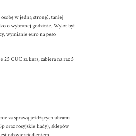
 osobę w jedną stronę), taniej
sko o wybranej godzinie. Wylot był
icy, wymianie euro na peso
je 25 CUC za kurs, zabiera na raz 5
nie za sprawą jeżdżących ulicami
26p oraz rosyjskie Łady), sklepów
 jest odzwierciedleniem