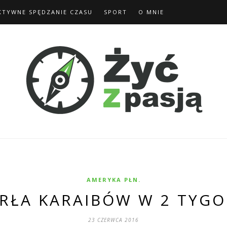
KTYWNE SPĘDZANIE CZASU
SPORT
O MNIE
AMERYKA PŁN.
ERŁA KARAIBÓW W 2 TYGOD
23 CZERWCA 2016