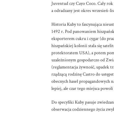
Juventud czy Cayo Coco. Cały rok j
a odradzany jest okres wrzesień-lis
Historia Kuby to fascynująca nieu
1492 r. Pod panowaniem hiszpański
eksporterem cukru i cygar (do p
hiszpańskiej kolonii stała się sat
protektoratem USA), a potem pomi
uzależnionym gospodarczo od Zwią
(reglamentacja żywność, upadek tr
rządzącą rodzinę Castro do ustęps
obecnych haseł propagandowych na r
lepiej, ale czar tego miejsca powoli
Do specyfiki Kuby pasuje zwiedzanie
obserwacja codziennego życia zwy