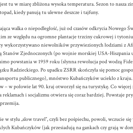
est tu w miarę zbliżona wysoka temperatura. Sezon to nasza zim
topad, kiedy panują tu ulewne deszcze i tajfuny.
stająca walka o niepodległość, już od czasów odkrycia Nowego Ś
m ze względu na ogromne plantacje trzciny cukrowej i tytoniu 
racy wykorzystywano niewolników przywiezionych łodziami z A
elitą Stanów Zjednoczonych (po wojnie morskiej USA-Hiszpania uz
mo powstania w 1959 roku (słynna rewolucja pod wodzą Fidel
zku Radzieckiego. Po upadku ZSRR skończyła się pomoc gospoda
ansportu publicznego), mnóstwo Kubańczyków uciekło z kraju. S
tw – w połowie lat 90. kraj otworzył się na turystykę. Co więc
eklamach i socjalizmu otwiera się coraz bardziej. Powstaje pry
 przemija.
 w stylu „slow travel”, czyli bez pośpiechu, powoli, wczucie się 
kłych Kubańczyków (jak przesiadują na gankach czy grają w d