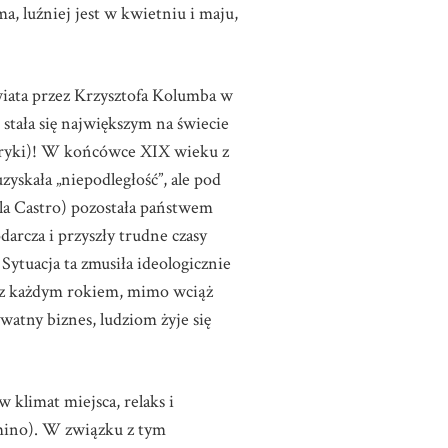
a, luźniej jest w kwietniu i maju,
wiata przez Krzysztofa Kolumba w
stała się największym na świecie
fryki)! W końcówce XIX wieku z
yskała „niepodległość”, ale pod
a Castro) pozostała państwem
rcza i przyszły trudne czasy
ytuacja ta zmusiła ideologicznie
ej z każdym rokiem, mimo wciąż
watny biznes, ludziom żyje się
w klimat miejsca, relaks i
omino). W związku z tym