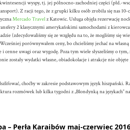
wintesencji wyspy, tj. jej północno-zachodniej części (płd.-wsch
ansport). Z racji tego, że z grupki kilku osób zrobiła się nas 10
tyczna
Mercado Travel
z Katowic. Usługa objęła rezerwację nocl
ransfery 2 klasycznymi amerykańskimi samochodami z kierowca
zie (zdecydowaliśmy się ze względu na to, że mogliśmy się wiel
Wcześniej porównywałem ceny, bo chcieliśmy jechać na własną rę
 i cenne uwagi oraz wygodę. Poza tym wiele słyszeliśmy o tym, 
nie zostały wydatki własne, obiadokolacje i atrakcje nie objęt
lifować, choćby w zakresie podstawowym język hiszpański. Racz
 lektura rozmówek lub kilka tygodni z „Blondynką na językach” n
ba – Perła Karaibów maj-czerwiec 201