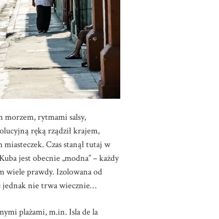
ym morzem, rytmami salsy,
olucyjną ręką rządził krajem,
miasteczek. Czas stanął tutaj w
. Kuba jest obecnie „modna” – każdy
tym wiele prawdy. Izolowana od
c jednak nie trwa wiecznie…
ymi plażami, m.in. Isla de la