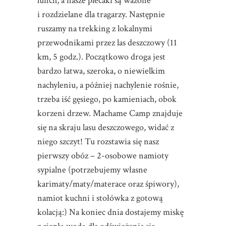
lunch, a nasze plecaki są ważone
i rozdzielane dla tragarzy. Następnie
ruszamy na trekking z lokalnymi
przewodnikami przez las deszczowy (11
km, 5 godz.). Początkowo droga jest
bardzo łatwa, szeroka, o niewielkim
nachyleniu, a później nachylenie rośnie,
trzeba iść gęsiego, po kamieniach, obok
korzeni drzew. Machame Camp znajduje
się na skraju lasu deszczowego, widać z
niego szczyt! Tu rozstawia się nasz
pierwszy obóz – 2-osobowe namioty
sypialne (potrzebujemy własne
karimaty/maty/materace oraz śpiwory),
namiot kuchni i stołówka z gotową
kolacją:) Na koniec dnia dostajemy miskę