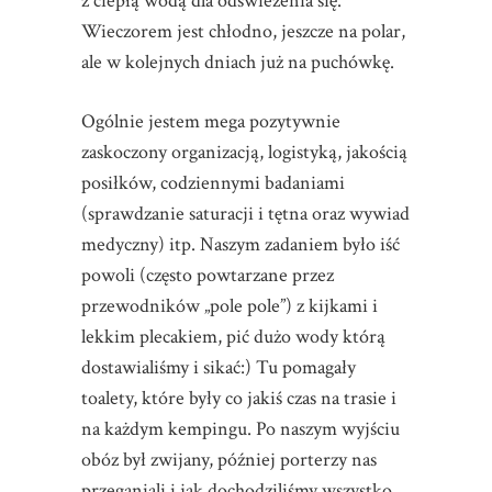
z ciepłą wodą dla odświeżenia się.
Wieczorem jest chłodno, jeszcze na polar,
ale w kolejnych dniach już na puchówkę.
Ogólnie jestem mega pozytywnie
zaskoczony organizacją, logistyką, jakością
posiłków, codziennymi badaniami
(sprawdzanie saturacji i tętna oraz wywiad
medyczny) itp. Naszym zadaniem było iść
powoli (często powtarzane przez
przewodników „pole pole”) z kijkami i
lekkim plecakiem, pić dużo wody którą
dostawialiśmy i sikać:) Tu pomagały
toalety, które były co jakiś czas na trasie i
na każdym kempingu. Po naszym wyjściu
obóz był zwijany, później porterzy nas
przeganiali i jak dochodziliśmy wszystko