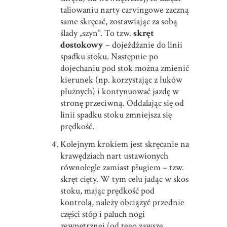
taliowaniu narty carvingowe zaczną
same skręcać, zostawiając za sobą
ślady „szyn”. To tzw.
skręt
dostokowy
– dojeżdżanie do linii
spadku stoku. Następnie po
dojechaniu pod stok można zmienić
kierunek (np. korzystając z łuków
płużnych) i kontynuować jazdę w
stronę przeciwną. Oddalając się od
linii spadku stoku zmniejsza się
prędkość.
Kolejnym krokiem jest skręcanie na
krawędziach nart ustawionych
równolegle zamiast pługiem – tzw.
skręt cięty. W tym celu jadąc w skos
stoku, mając prędkość pod
kontrolą, należy obciążyć przednie
części stóp i paluch nogi
zewnętrznej (od tego zawsze