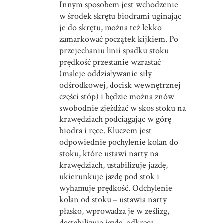
Innym sposobem jest wchodzenie
w środek skrętu biodrami uginając
je do skrętu, można też lekko
zamarkować początek kijkiem. Po
przejechaniu linii spadku stoku
prędkość przestanie wzrastać
(maleje oddziaływanie siły
odśrodkowej, docisk wewnętrznej
części stóp) i będzie można znów
swobodnie zjeżdżać w skos stoku na
krawędziach podciągając w górę
biodra i ręce. Kluczem jest
odpowiednie pochylenie kolan do
stoku, które ustawi narty na
krawędziach, ustabilizuje jazdę,
ukierunkuje jazdę pod stok i
wyhamuje prędkość. Odchylenie
kolan od stoku – ustawia narty
płasko, wprowadza je w ześlizg,
destabilizuje jazdę, odkręca