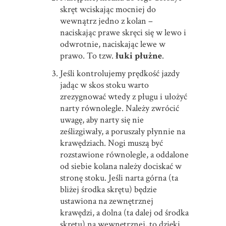
skręt wciskając mocniej do
wewnątrz jedno z kolan –
naciskając prawe skręci się w lewo i
odwrotnie, naciskając lewe w
prawo. To tzw.
łuki płużne
.
Jeśli kontrolujemy prędkość jazdy
jadąc w skos stoku warto
zrezygnować wtedy z pługu i ułożyć
narty równolegle. Należy zwrócić
uwagę, aby narty się nie
ześlizgiwały, a poruszały płynnie na
krawędziach. Nogi muszą być
rozstawione równolegle, a oddalone
od siebie kolana należy dociskać w
stronę stoku. Jeśli narta górna (ta
bliżej środka skrętu) będzie
ustawiona na zewnętrznej
krawędzi, a dolna (ta dalej od środka
skrętu) na wewnętrznej, to dzięki