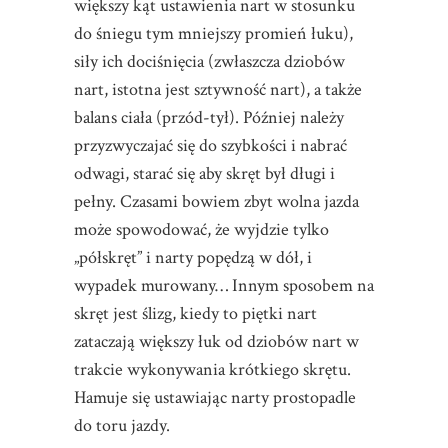
większy kąt ustawienia nart w stosunku
do śniegu tym mniejszy promień łuku),
siły ich dociśnięcia (zwłaszcza dziobów
nart, istotna jest sztywność nart), a także
balans ciała (przód-tył). Później należy
przyzwyczajać się do szybkości i nabrać
odwagi, starać się aby skręt był długi i
pełny. Czasami bowiem zbyt wolna jazda
może spowodować, że wyjdzie tylko
„półskręt” i narty popędzą w dół, i
wypadek murowany… Innym sposobem na
skręt jest ślizg, kiedy to piętki nart
zataczają większy łuk od dziobów nart w
trakcie wykonywania krótkiego skrętu.
Hamuje się ustawiając narty prostopadle
do toru jazdy.