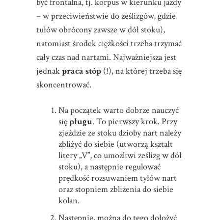
być frontalna, tj. korpus w kierunku jazdy
– w przeciwieństwie do ześlizgów, gdzie
tułów obrócony zawsze w dół stoku),
natomiast środek ciężkości trzeba trzymać
cały czas nad nartami. Najważniejsza jest
jednak
praca stóp
(!), na której trzeba się
skoncentrować.
Na początek warto dobrze nauczyć
się
pługu
. To pierwszy krok. Przy
zjeździe ze stoku dzioby nart należy
zbliżyć do siebie (utworzą kształt
litery „V”, co umożliwi ześlizg w dół
stoku), a następnie regulować
prędkość rozsuwaniem tyłów nart
oraz stopniem zbliżenia do siebie
kolan.
Następnie, można do tego dołożyć