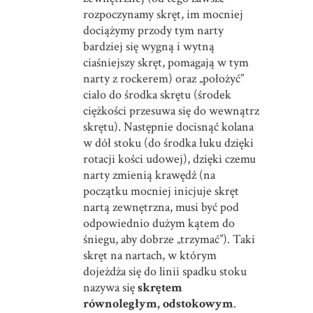
rozpoczynamy skręt, im mocniej
dociążymy przody tym narty
bardziej się wygną i wytną
ciaśniejszy skręt, pomagają w tym
narty z rockerem) oraz „położyć”
ciało do środka skrętu (środek
ciężkości przesuwa się do wewnątrz
skrętu). Następnie docisnąć kolana
w dół stoku (do środka łuku dzięki
rotacji kości udowej), dzięki czemu
narty zmienią krawędź (na
początku mocniej inicjuje skręt
nartą zewnętrzna, musi być pod
odpowiednio dużym kątem do
śniegu, aby dobrze „trzymać”). Taki
skręt na nartach, w którym
dojeżdża się do linii spadku stoku
nazywa się
skrętem
równoległym, odstokowym
.